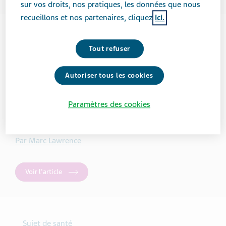
sur vos droits, nos pratiques, les données que nous
recueillons et nos partenaires, cliquez
ici.
PROCHES AIDANTS
Tout refuser
Quatre conseils pour ne pas tomber dans le
piège du contrôle lorsqu’on est proche
Autoriser tous les cookies
aidant
Paramètres des cookies
5 MINUTES
Par Marc Lawrence
Voir l'article
Sujet de santé