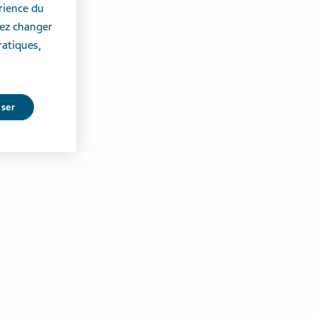
érience du
vez changer
ratiques,
user