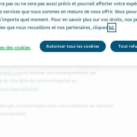
ra pas ou ne sera pas aussi précis et pourrait affecter votre exp
s et des événements à propos de Teva, son impact
des services que nous sommes en mesure de vous offrir. Vous pou
nos employés, des patients et des proches aidants.
n’importe quel moment. Pour en savoir plus sur vos droits, nos p
es que nous recueillons et nos partenaires, cliquez
ici.
jet de nos produits ou services, visitez la section Pour
ise au :
https://www.tevacanada.com/fr/canada/pour-
Autoriser tous les cookies
Tout ref
es des cookies
ou un effet secondaire lié à l’un de nos produits,
anada.com
ou donner vos renseignements par
re du site Web de notre entreprise au
our-nous-joindre/
 en danger, communiquez avec votre médecin ou obtenez
tre localité.