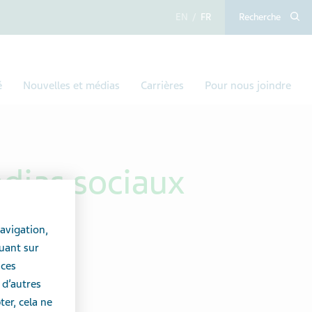
anglais
français
Recherche
é
Nouvelles et médias
Carrières
Pour nous joindre
édias sociaux
avigation,
uant sur
 ces
 d’autres
er, cela ne