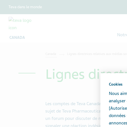
Teva dans le monde
Notr
CANADA
Canada
Lignes directrices relatives aux médias so
Lignes direct
Cookies
Nous aime
analyser 
Les comptes de Teva Canada sur les médi
[Autorise
sujet de Teva Pharmaceuticals dans le mo
données s
un forum pour discuter de nos produits, 
annonces 
signaler une réaction indésirable ou un e