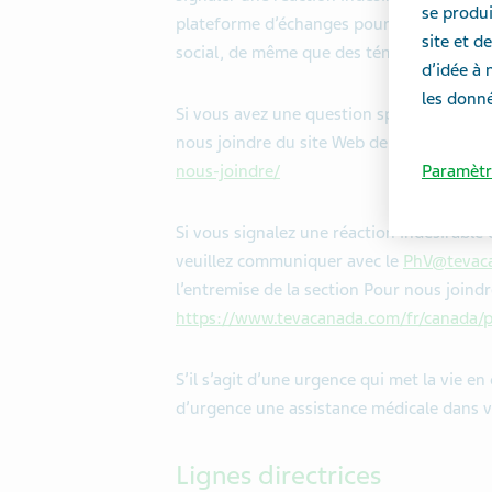
se produi
plateforme d’échanges pour des nouvelle
site et 
social, de même que des témoignages de 
d’idée à 
les donné
Si vous avez une question spécifique au su
nous joindre du site Web de notre entrepr
Paramètr
nous-joindre/
Si vous signalez une réaction indésirable 
veuillez communiquer avec le
PhV@tevac
l’entremise de la section Pour nous joind
https://www.tevacanada.com/fr/canada/p
S’il s’agit d’une urgence qui met la vie
d’urgence une assistance médicale dans vo
Lignes directrices