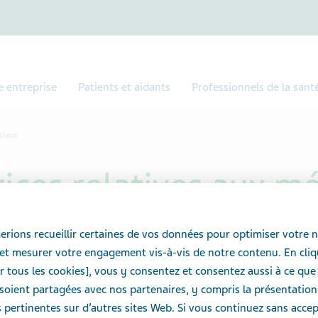
e entreprise
Patients et aidants
Professionnels de la sant
ciaux
rices relatives aux m
rions recueillir certaines de vos données pour optimiser votre n
et mesurer votre engagement vis-à-vis de notre contenu. En cliq
as sociaux diffusent des renseignements généraux au
r tous les cookies], vous y consentez et consentez aussi à ce que
nde et ici, au Canada. Ces médias sociaux ne sont pas
oient partagées avec nos partenaires, y compris la présentation
des traitements, des états de santé ou un endroit pour
pertinentes sur d’autres sites Web. Si vous continuez sans accept
ffet secondaire. Ces comptes sociaux sont plutôt une