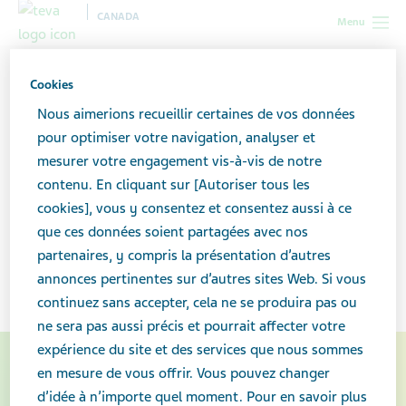
CANADA
Menu
Canada
Professionnel de la santé
Ressources
Cookies
pharmaceutiques conçues pour apporter un soutien aux aidants
Nous aimerions recueillir certaines de vos données
pour optimiser votre navigation, analyser et
Ressources
mesurer votre engagement vis-à-vis de notre
contenu. En cliquant sur [Autoriser tous les
pharmaceutiques conçues
cookies], vous y consentez et consentez aussi à ce
pour apporter un soutien
que ces données soient partagées avec nos
partenaires, y compris la présentation d’autres
aux aidants
annonces pertinentes sur d’autres sites Web. Si vous
continuez sans accepter, cela ne se produira pas ou
ne sera pas aussi précis et pourrait affecter votre
expérience du site et des services que nous sommes
en mesure de vous offrir. Vous pouvez changer
d’idée à n’importe quel moment. Pour en savoir plus