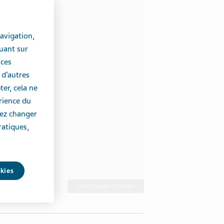
avigation,
uant sur
 ces
 d’autres
er, cela ne
érience du
vez changer
ratiques,
okies
Getty Images / Simonkr