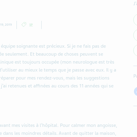
J
19, 2019
SP
quipe soignante est précieux. Si je ne fais pas de
nnée seulement. Et beaucoup de choses peuvent se
inique est toujours occupée (mon neurologue est très
d’utiliser au mieux le temps que je passe avec eux. Il y a
P
éparer pour mes rendez-vous, mais les suggestions
j’ai retenues et affinées au cours des 11 années qui se
avant mes visites à l’hôpital. Pour calmer mon angoisse,
ue dans les moindres détails. Avant de quitter la maison,