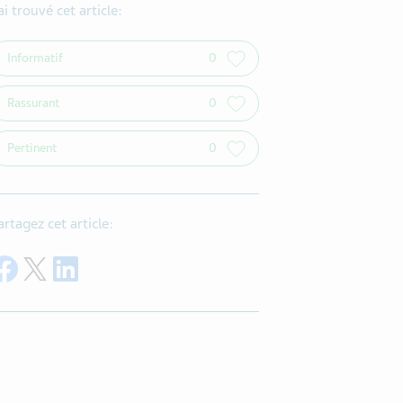
’ai trouvé cet article:
Informatif
0
Rassurant
0
Pertinent
0
artagez cet article:
Share on Facebook
Share on Twitter
Share on LinkedIn