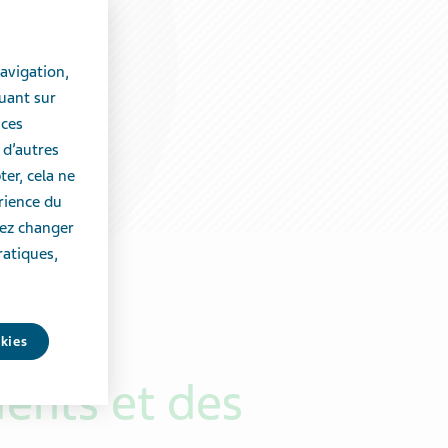
avigation,
uant sur
 ces
 d’autres
er, cela ne
érience du
vez changer
ratiques,
okies
ients et des