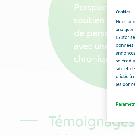
Perspectives,
Cookies
soutien et cons
Nous aime
analyser 
de personnes v
[Autorise
avec une mala
données s
annonces 
chronique
se produi
site et 
d’idée à 
les donné
Paramètr
Témoignages à