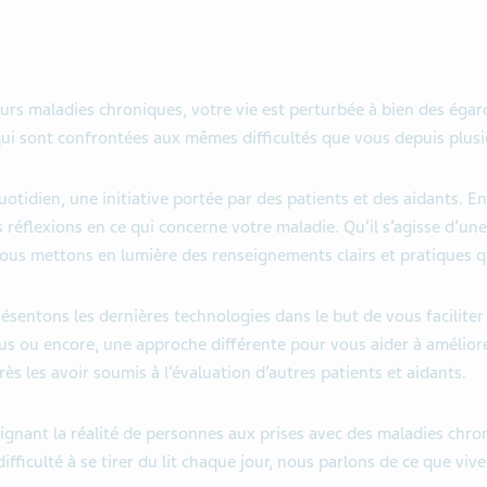
eurs maladies chroniques, votre vie est perturbée à bien des ég
qui sont confrontées aux mêmes difficultés que vous depuis plus
otidien, une initiative portée par des patients et des aidants. E
es réflexions en ce qui concerne votre maladie. Qu’il s’agisse d’
nous mettons en lumière des renseignements clairs et pratiques q
ésentons les dernières technologies dans le but de vous faciliter
us ou encore, une approche différente pour vous aider à amélior
ès les avoir soumis à l’évaluation d’autres patients et aidants.
gnant la réalité de personnes aux prises avec des maladies chroni
ifficulté à se tirer du lit chaque jour, nous parlons de ce que viv