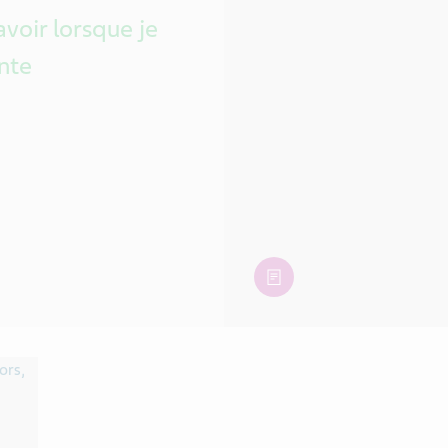
avoir lorsque je
nte
article