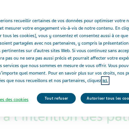
eils
rions recueillir certaines de vos données pour optimiser votre n
et mesurer votre engagement vis-à-vis de notre contenu. En cliq
ivant
r tous les cookies], vous y consentez et consentez aussi à ce que
die
oient partagées avec nos partenaires, y compris la présentation
pertinentes sur d’autres sites Web. Si vous continuez sans accept
ra pas ou ne sera pas aussi précis et pourrait affecter votre exp
des services que nous sommes en mesure de vous offrir. Vous pou
n’importe quel moment. Pour en savoir plus sur vos droits, nos p
es que nous recueillons et nos partenaires, cliquez
ici.
Tout refuser
Autoriser tous les co
es des cookies
 l’intention des pat