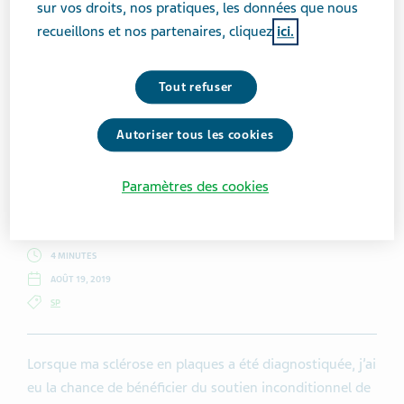
sur vos droits, nos pratiques, les données que nous
recueillons et nos partenaires, cliquez
ici.
Getty Images / laflor
Tout refuser
Autoriser tous les cookies
Kat Naish
Paramètres des cookies
4 MINUTES
AOÛT 19, 2019
SP
Lorsque ma sclérose en plaques a été diagnostiquée, j’ai
eu la chance de bénéficier du soutien inconditionnel de