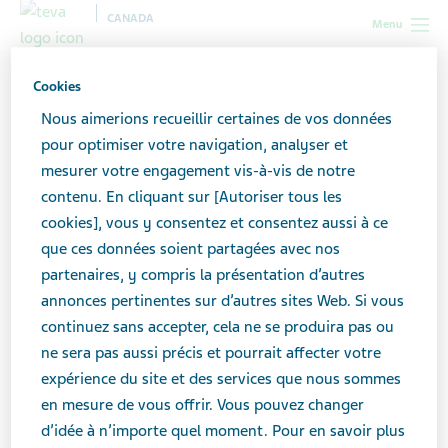
CANADA
Menu
Canada
Toutes les histoires
5 conseils pour soutenir un proche
Cookies
atteint de la SP
Nous aimerions recueillir certaines de vos données
pour optimiser votre navigation, analyser et
mesurer votre engagement vis-à-vis de notre
5 conseils pour soutenir un
contenu. En cliquant sur [Autoriser tous les
proche atteint de la SP
cookies], vous y consentez et consentez aussi à ce
que ces données soient partagées avec nos
partenaires, y compris la présentation d’autres
annonces pertinentes sur d’autres sites Web. Si vous
continuez sans accepter, cela ne se produira pas ou
ne sera pas aussi précis et pourrait affecter votre
expérience du site et des services que nous sommes
en mesure de vous offrir. Vous pouvez changer
d’idée à n’importe quel moment. Pour en savoir plus