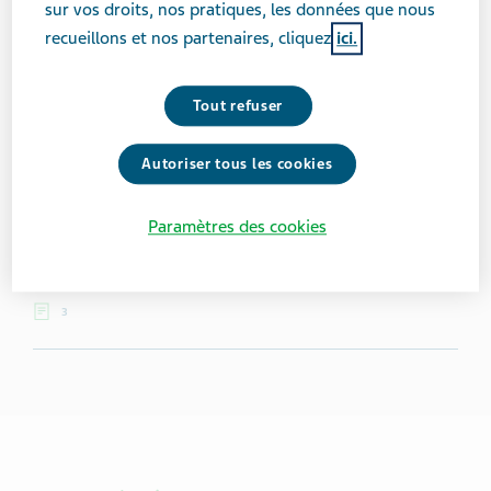
sur vos droits, nos pratiques, les données que nous
Eliz Martin
recueillons et nos partenaires, cliquez
ici.
Eliz est créatrice du contenu pour « The Sparkled Life »,
Tout refuser
un blogue de style de vie axé sur une attitude positive
face à la SP.
Autoriser tous les cookies
Vécu avec la maladie :
13 années
Paramètres des cookies
Lieu :
Pennsylvanie, États-Unis
3