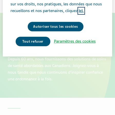
sur vos droits, nos pratiques, les données que nous
recueillons et nos partenaires, cliquez
ici.
Autoriser tous les cookies
Joignez-vous à l’équipe de Teva
Canada
Paramètres des cookies
Tout refuser
À Teva, nous avons tous à cœur d’améliorer la santé.
Depuis 60 ans, nous fournissons des solutions de soins
de santé abordables aux Canadiens. Joignez-vous à
nous tandis que nous continuons d’inspirer confiance
une ordonnance à la fois.