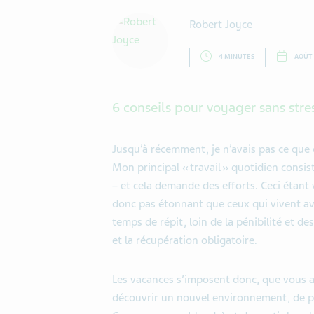
Robert Joyce
4 MINUTES
AOÛT 
6 conseils pour voyager sans stre
Jusqu
’
à récemment, je n’avais pas ce que 
Mon principal «
travail
» quotidien
consist
–
et cela demande des efforts.
C
eci étant
donc pas étonnant que c
eux qui vivent a
temps de répit, loin d
e la pénibilité
et des
et la récupération
obligatoire
.
Les vacances s’imposent donc, que vous 
découvrir un nouvel environnement, de prof