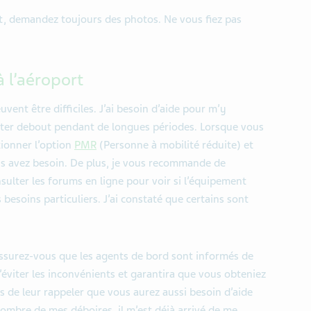
, demandez toujours des photos. Ne vous fiez pas
à l’aéroport
vent être difficiles. J
’
ai besoin
d
’
aide
pour m’y
ster debout pendant de longues périodes. Lorsque vous
ionner l
’option
PMR
(Personne à mobilité réduite) et
us avez besoin. De plus, je vous recommande de
nsulter les forums en ligne pour voir
si l’équipement
besoins particuliers. J
’
ai constaté que certains sont
surez-vous que les agents de bord sont informés de
’
éviter les inconvénients et
garantira
que vous obten
i
ez
s de leur rappeler que vous aurez aussi besoin d
’
aide
 nombre de mes déboires,
il m’est déjà arrivé de me