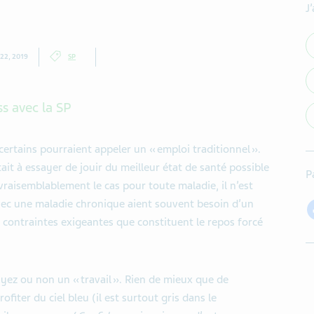
J
22, 2019
SP
ss avec la SP
certains pourraient appeler un «
emploi traditionnel
».
ait à
essayer de jouir du meilleur état de
santé possible
P
vrai
semblablement le cas
pour toute maladie
, il n’est
vec une maladie chronique
aient
souvent besoin d’un
contraintes exigeantes
que constituent le
repos forcé
ayez ou non un «
travail
». Rien de mieux que de
iter du ciel bleu (il est surtout gris dans le