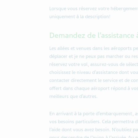
Lorsque vous réservez votre hébergement
uniquement à la description!
Demandez
de l’assistance 
Les
allées et venues
dans les
aéroports peu
déplacer
et je ne peux pas marcher ou re
réservez votre vol, assurez-vous de sélect
choisissez
le niveau d
’
assistance dont vo
contacter directement le service et de co
offert dans
chaque aéroport répond à vos 
meilleurs que d
’
autres.
En arrivant à la porte d
’
embarquement, as
vos besoins
particuliers
. Cela permettra d
l
’
aide dont vous avez besoin. N
’
oubliez pa
pour descendre de l
’
avion à
l’
arrivée. Au