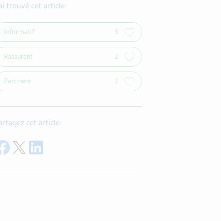
’ai trouvé cet article:
Informatif
3
Rassurant
2
Pertinent
2
artagez cet article:
Share on Facebook
Share on Twitter
Share on LinkedIn