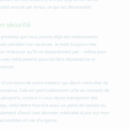
ulant
annulé par erreur
, ce qui est déconseillé!
n sécurité
st probable que vous prenez
déjà
des médicaments.
main pendant vos vacances. Je mets toujours mes
our m
’
assurer qu
’
ils ne disparaissent pas
–
même pour
u
mes médicaments pourrait être dévastatrice et
cances.
n
d
’
une lettre de votre médecin qui décrit votre état
de
onnance. Cela est particulièrement utile
au moment de
s aéroports, surtout si vous devez transporter des
e, cette lettre fournira aussi un point de contact au
galement d
’
avoir mes données médicales à jour sur mon
 accessibles en cas d
’
urgence.