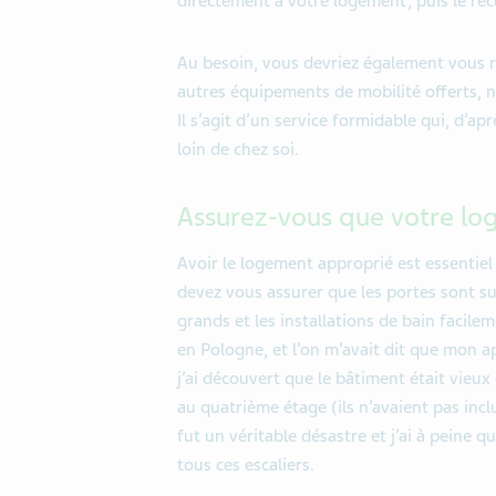
directement à votre
logement
, puis le r
Au besoin, vous devriez également vous r
autres équipements de mobilité
offerts
, 
Il s’agit d’un service formidable qui, d
’
apr
loin de
chez soi
.
A
ssure
z-vous
que votre log
Avoir le logement approprié est
essentiel
devez vous assurer que les portes sont s
grands et les installations de bain facile
en Pologne, et
l’
on m
’
avait dit que mon 
j’ai découvert qu
e le
bâtiment
était vieux
au
quatrième étage (ils n
’
avaient
pas
incl
fut un
véritable
désastre
et j
’
ai à peine qu
tous ces escaliers.