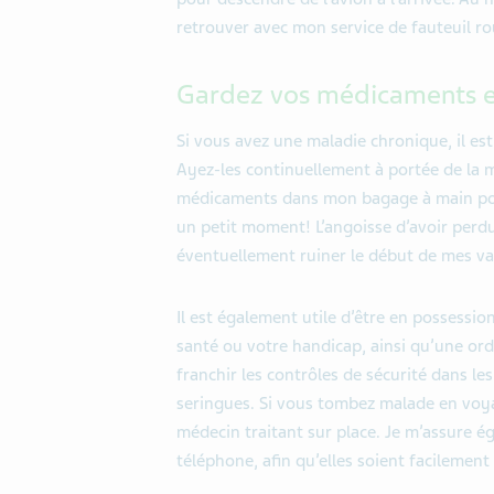
retrouver avec
mon service de fauteuil ro
Garde
z
vos médicaments e
Si vous avez une maladie chronique, il e
A
yez-les
continuellement
à portée de la 
médicaments dans mon bagage à main p
un
petit moment
! L
’
angoisse d
’avoir perd
éventuellement ruiner le début de mes va
Il est également utile
d’être en possessio
santé
ou votre handicap, ainsi qu
’une
ord
franchir les contrôles
de
sécurité dans le
seringues. Si vous tombez malade en voyag
médecin traitant
sur place
. Je m
’
assure é
téléphone, afin qu
’
elles soient facilement