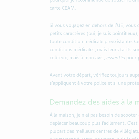
pourquoi je recommande de souscrire un
carte CEAM.
Si vous voyagez en dehors de l
’
UE, vous d
petits caractères (oui, je suis pointilleux
toute condition médicale préexistante. Ce
conditions médicales, mais
leurs tarifs
son
coûteux
, mais à mon avis,
essentiel
pour 
Avant votre départ, vérifiez toujours au
s’appliquent à votre police et si une prot
Demande
z
des aides à la 
À la maison, je n
’
ai pas besoin de scooter 
déplacer beaucoup plus facilement. C’est 
plupart des
meilleurs
centres de villégiat