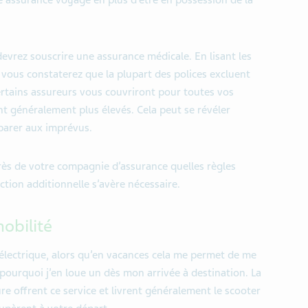
e assurance voyage en plus
d’être en possession
de la
evrez souscrire une assurance médicale. En lisant les
), vous constaterez que la plupart des polices excluent
rtain
s
assureurs vous couvriront pour toutes vos
t généralement plus
élevés
.
Cela peut se révéler
parer aux imprévus
.
près de votre compagnie d
’
assurance quelles règles
ection additionnelle s’avère nécessaire.
mobilité
électrique,
alors qu’
en vacances cela me permet de me
pourquoi j’en loue un dès mon arrivée à destination. La
ure offrent ce service et livrent généralement le scooter