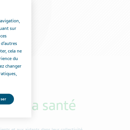
avigation,
uant sur
 ces
 d’autres
er, cela ne
érience du
vez changer
ratiques,
s de la santé
user
ents et aux aidants dans leur collectivité.