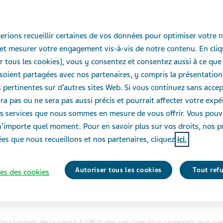
otre
vos
rions recueillir certaines de vos données pour optimiser votre n
et mesurer votre engagement vis-à-vis de notre contenu. En cliq
r tous les cookies], vous y consentez et consentez aussi à ce que
oient partagées avec nos partenaires, y compris la présentation
pertinentes sur d’autres sites Web. Si vous continuez sans accept
ra pas ou ne sera pas aussi précis et pourrait affecter votre exp
des services que nous sommes en mesure de vous offrir. Vous pou
n’importe quel moment. Pour en savoir plus sur vos droits, nos p
es que nous recueillons et nos partenaires, cliquez
ici.
ur les professionnel
Autoriser tous les cookies
Tout ref
es des cookies
essionnels de la santé à offrir des services plus complets aux pati