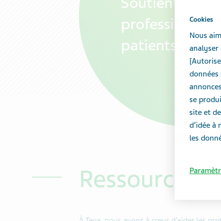
Soutien pour v
profession et 
Cookies
Nous aime
patients
analyser 
[Autorise
données s
annonces 
se produi
site et 
d’idée à 
les donné
Ressources po
Paramètr
À Teva, nous avons à cœur d’aider les prof