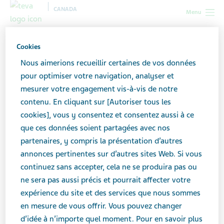
CANADA
Menu
Canada
Partenariats
Cookies
Nous aimerions recueillir certaines de vos données
Collaborer afin d’améliorer
pour optimiser votre navigation, analyser et
mesurer votre engagement vis-à-vis de notre
la santé des patients
contenu. En cliquant sur [Autoriser tous les
cookies], vous y consentez et consentez aussi à ce
que ces données soient partagées avec nos
partenaires, y compris la présentation d’autres
Collaborez avec nous
annonces pertinentes sur d’autres sites Web. Si vous
Notre entreprise a une longue tradition de
continuez sans accepter, cela ne se produira pas ou
collaboration avec d’autres entreprises lui permettant
ne sera pas aussi précis et pourrait affecter votre
de partager des compétences en matière de R & D et
expérience du site et des services que nous sommes
des capacités commerciales. Ici, au Canada, nous
en mesure de vous offrir. Vous pouvez changer
sommes en mesure d’identifier et de saisir des
d’idée à n’importe quel moment. Pour en savoir plus