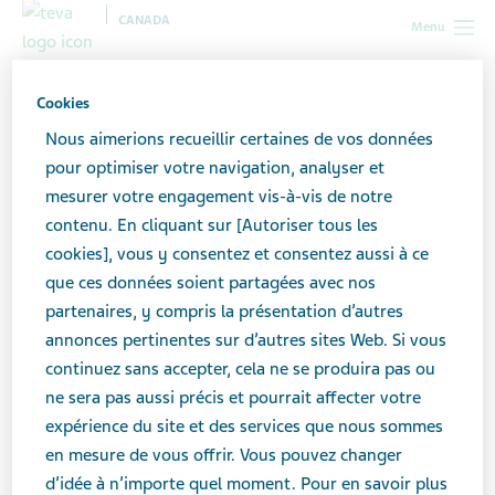
CANADA
Menu
Canada
Nouvelles et médias
Dernières nouvelles
Cookies
Nous aimerions recueillir certaines de vos données
Dernières nouvelles
pour optimiser votre navigation, analyser et
mesurer votre engagement vis-à-vis de notre
Par année
contenu. En cliquant sur [Autoriser tous les
cookies], vous y consentez et consentez aussi à ce
que ces données soient partagées avec nos
partenaires, y compris la présentation d’autres
annonces pertinentes sur d’autres sites Web. Si vous
juillet 08, 2026
continuez sans accepter, cela ne se produira pas ou
ne sera pas aussi précis et pourrait affecter votre
expérience du site et des services que nous sommes
NOUVELLES
en mesure de vous offrir. Vous pouvez changer
d’idée à n’importe quel moment. Pour en savoir plus