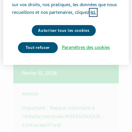
Teva et Samsung Bioepis annoncent la
sur vos droits, nos pratiques, les données que nous
conclusion d’une entente de
recueillons et nos partenaires, cliquez
ici.
commercialisation pour OPUVIZMD,
un biosimilaire d’Eylea® (aflibercept),
Autoriser tous les cookies
au Canada
Paramètres des cookies
Tout refuser
février 12, 2026
NOUVELLES
Important : Rappel volontaire à
l’échelle nationale PrSEASONIQUE –
Contraceptif oral