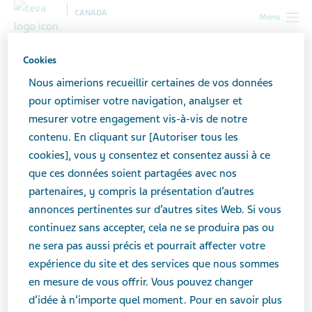
CANADA
Menu
Canada
Toutes les histoires
Explorer le monde virtuel en
Cookies
présence de dépression et d’anxiété
Nous aimerions recueillir certaines de vos données
pour optimiser votre navigation, analyser et
mesurer votre engagement vis-à-vis de notre
Explorer le monde virtuel en
contenu. En cliquant sur [Autoriser tous les
présence de dépression et
cookies], vous y consentez et consentez aussi à ce
que ces données soient partagées avec nos
d’anxiété
partenaires, y compris la présentation d’autres
annonces pertinentes sur d’autres sites Web. Si vous
continuez sans accepter, cela ne se produira pas ou
ne sera pas aussi précis et pourrait affecter votre
expérience du site et des services que nous sommes
en mesure de vous offrir. Vous pouvez changer
d’idée à n’importe quel moment. Pour en savoir plus