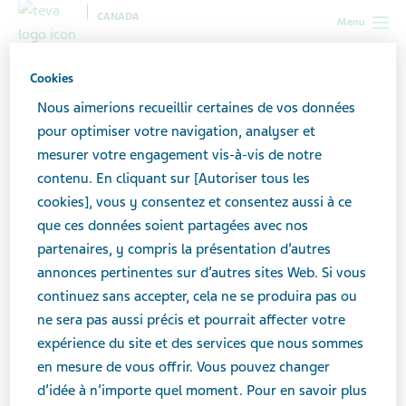
CANADA
Menu
Canada
Toutes les histoires
Ce que je souhaiterais que mes
Cookies
parents sachent au sujet de mes problèmes de santé mentale
Nous aimerions recueillir certaines de vos données
pour optimiser votre navigation, analyser et
mesurer votre engagement vis-à-vis de notre
Ce que je souhaiterais que
contenu. En cliquant sur [Autoriser tous les
mes parents sachent au
cookies], vous y consentez et consentez aussi à ce
que ces données soient partagées avec nos
sujet de mes problèmes de
partenaires, y compris la présentation d’autres
annonces pertinentes sur d’autres sites Web. Si vous
santé mentale
continuez sans accepter, cela ne se produira pas ou
ne sera pas aussi précis et pourrait affecter votre
expérience du site et des services que nous sommes
en mesure de vous offrir. Vous pouvez changer
d’idée à n’importe quel moment. Pour en savoir plus