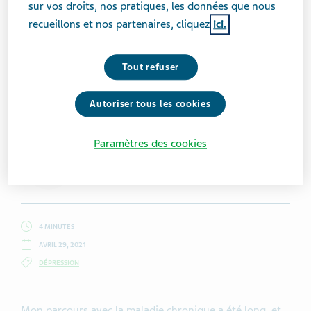
sur vos droits, nos pratiques, les données que nous
recueillons et nos partenaires, cliquez
ici.
Tout refuser
Getty Images / martin_dm
Autoriser tous les cookies
Paramètres des cookies
Sarah Bailey
4 MINUTES
AVRIL 29, 2021
DÉPRESSION
Mon parcours avec la maladie chronique a été long, et