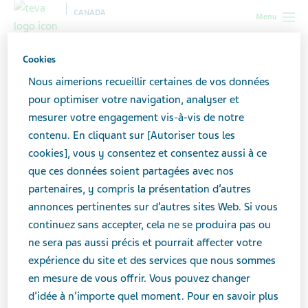
CANADA
Menu
Canada
Toutes les histoires
Face à la maladie chronique : se
Cookies
réconcilier avec la nouvelle normalité
Nous aimerions recueillir certaines de vos données
pour optimiser votre navigation, analyser et
mesurer votre engagement vis-à-vis de notre
Face à la maladie chronique
contenu. En cliquant sur [Autoriser tous les
: se réconcilier avec la
cookies], vous y consentez et consentez aussi à ce
que ces données soient partagées avec nos
nouvelle normalité
partenaires, y compris la présentation d’autres
annonces pertinentes sur d’autres sites Web. Si vous
continuez sans accepter, cela ne se produira pas ou
ne sera pas aussi précis et pourrait affecter votre
expérience du site et des services que nous sommes
en mesure de vous offrir. Vous pouvez changer
d’idée à n’importe quel moment. Pour en savoir plus