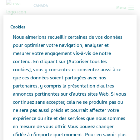
CANADA
Menu
Canada
Toutes les histoires
Sept techniques de distraction
Cookies
pour combattre le sentiment d’anxiété
Nous aimerions recueillir certaines de vos données
pour optimiser votre navigation, analyser et
mesurer votre engagement vis-à-vis de notre
Sept techniques de
contenu. En cliquant sur [Autoriser tous les
distraction pour combattre
cookies], vous y consentez et consentez aussi à ce
que ces données soient partagées avec nos
le sentiment d’anxiété
partenaires, y compris la présentation d’autres
annonces pertinentes sur d’autres sites Web. Si vous
continuez sans accepter, cela ne se produira pas ou
ne sera pas aussi précis et pourrait affecter votre
expérience du site et des services que nous sommes
en mesure de vous offrir. Vous pouvez changer
d’idée à n’importe quel moment. Pour en savoir plus