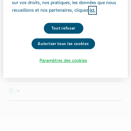
sur vos droits, nos pratiques, les données que nous
Bryce Evans
recueillons et nos partenaires, cliquez
ici.
Bryce Evans est un artiste primé qui parcourt le monde,
Tout refuser
partage de précieuses perspectives sur la vie et
s’efforce d’avoir un effet positif sur des milliards de
Autoriser tous les cookies
personnes.
Paramètres des cookies
Vécu avec la maladie :
19 années
Lieu :
Montréal, Canada
16