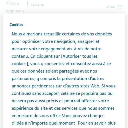
CANADA
Menu
Canada
Toutes les histoires
Ce que j’aurais aimé savoir lorsque
Cookies
je suis devenue une aidante
Nous aimerions recueillir certaines de vos données
pour optimiser votre navigation, analyser et
mesurer votre engagement vis-à-vis de notre
Ce que j’aurais aimé savoir
contenu. En cliquant sur [Autoriser tous les
lorsque je suis devenue une
cookies], vous y consentez et consentez aussi à ce
que ces données soient partagées avec nos
aidante
partenaires, y compris la présentation d’autres
annonces pertinentes sur d’autres sites Web. Si vous
continuez sans accepter, cela ne se produira pas ou
ne sera pas aussi précis et pourrait affecter votre
expérience du site et des services que nous sommes
en mesure de vous offrir. Vous pouvez changer
d’idée à n’importe quel moment. Pour en savoir plus