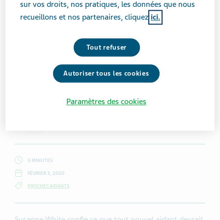
sur vos droits, nos pratiques, les données que nous
recueillons et nos partenaires, cliquez
ici.
Tout refuser
Getty Images / Dean Mitchell
Autoriser tous les cookies
Paramètres des cookies
Susanne White
3 MINUTES
FÉVRIER 3, 2020
PROCHES AIDANTS
Susanne White confie ce que tout nouvel aidant devrait