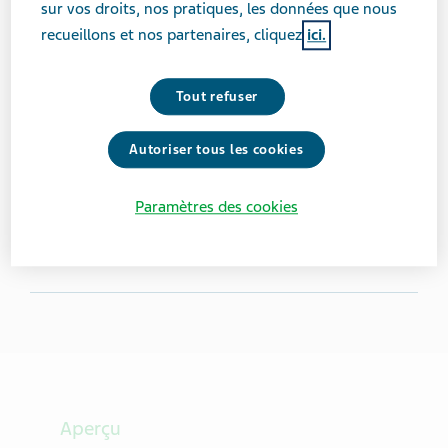
sur vos droits, nos pratiques, les données que nous
Alice May Purkiss
recueillons et nos partenaires, cliquez
ici.
Alice-May Purkiss est une auteure anglaise qui a reçu
Tout refuser
un diagnostic de cancer du sein en 2015.
Autoriser tous les cookies
Vécu avec la maladie :
11 années
Lieu :
Londres, Royaume-Uni
Paramètres des cookies
6
Aperçu