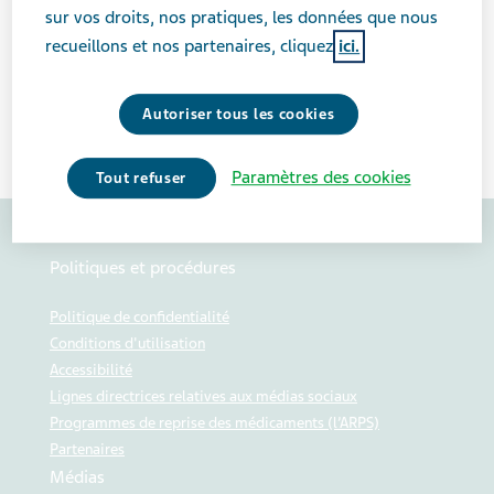
sur vos droits, nos pratiques, les données que nous
FÉVRIER 12, 2026
recueillons et nos partenaires, cliquez
ici.
NOUVELLES
Autoriser tous les cookies
Cliquez ici pour voir le document
Paramètres des cookies
Tout refuser
Politiques et procédures
Politique de confidentialité
Conditions d'utilisation
Accessibilité
Lignes directrices relatives aux médias sociaux
Programmes de reprise des médicaments (l’ARPS)
Partenaires
Médias