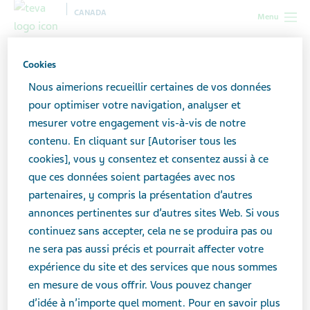
CANADA
Menu
Canada
Nouvelles et médias
Dernières nouvelles
Cookies
Important : Rappel volontaire à l’échelle nationale PrSEASONALE -
Nous aimerions recueillir certaines de vos données
Comprimés contraceptifs oraux à cycle prolongé
pour optimiser votre navigation, analyser et
mesurer votre engagement vis-à-vis de notre
Important : Rappel
contenu. En cliquant sur [Autoriser tous les
cookies], vous y consentez et consentez aussi à ce
volontaire à l’échelle
que ces données soient partagées avec nos
partenaires, y compris la présentation d’autres
nationale PrSEASONALE -
annonces pertinentes sur d’autres sites Web. Si vous
Comprimés contraceptifs
continuez sans accepter, cela ne se produira pas ou
ne sera pas aussi précis et pourrait affecter votre
oraux à cycle prolongé
expérience du site et des services que nous sommes
en mesure de vous offrir. Vous pouvez changer
d’idée à n’importe quel moment. Pour en savoir plus