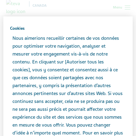
CANADA
Menu
Cookies
Rappel urgent de
Nous aimerions recueillir certaines de vos données
médicament - Teva
pour optimiser votre navigation, analyser et
mesurer votre engagement vis-à-vis de notre
Octreotide pour suspension
contenu. En cliquant sur [Autoriser tous les
cookies], vous y consentez et consentez aussi à ce
injectable
que ces données soient partagées avec nos
partenaires, y compris la présentation d’autres
annonces pertinentes sur d’autres sites Web. Si vous
continuez sans accepter, cela ne se produira pas ou
JANVIER 10, 2026
ne sera pas aussi précis et pourrait affecter votre
NOUVELLES
expérience du site et des services que nous sommes
en mesure de vous offrir. Vous pouvez changer
Rappel urgent de médicament
d’idée à n’importe quel moment. Pour en savoir plus