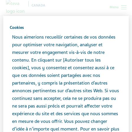
CANADA
Menu
Canada
Résultats de la recherche
Cookies
Nous aimerions recueillir certaines de vos données
Résultats de recherche
pour optimiser votre navigation, analyser et
mesurer votre engagement vis-à-vis de notre
contenu. En cliquant sur [Autoriser tous les
Effectuez une recherche ici pour trouver ce que
cookies], vous y consentez et consentez aussi à ce
vous cherchez. Si vous cherchez un produit de
que ces données soient partagées avec nos
Teva, effectuez une recherche dans l’un de nos
partenaires, y compris la présentation d’autres
catalogues de produits
ou n’hésitez pas à
annonces pertinentes sur d’autres sites Web. Si vous
communiquer avec nous
pour assistance.
continuez sans accepter, cela ne se produira pas ou
ne sera pas aussi précis et pourrait affecter votre
expérience du site et des services que nous sommes
Recherche
en mesure de vous offrir. Vous pouvez changer
d’idée à n’importe quel moment. Pour en savoir plus