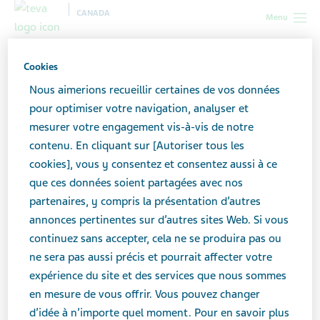
CANADA
Menu
Canada
Nouvelles et médias
Dernières nouvelles
Cookies
Important : Rappel volontaire à l’échelle nationale PrSEASONIQUE –
Nous aimerions recueillir certaines de vos données
Contraceptif oral
pour optimiser votre navigation, analyser et
mesurer votre engagement vis-à-vis de notre
Important : Rappel
contenu. En cliquant sur [Autoriser tous les
cookies], vous y consentez et consentez aussi à ce
volontaire à l’échelle
que ces données soient partagées avec nos
partenaires, y compris la présentation d’autres
nationale PrSEASONIQUE –
annonces pertinentes sur d’autres sites Web. Si vous
Contraceptif oral
continuez sans accepter, cela ne se produira pas ou
ne sera pas aussi précis et pourrait affecter votre
expérience du site et des services que nous sommes
en mesure de vous offrir. Vous pouvez changer
d’idée à n’importe quel moment. Pour en savoir plus
FÉVRIER 12, 2026