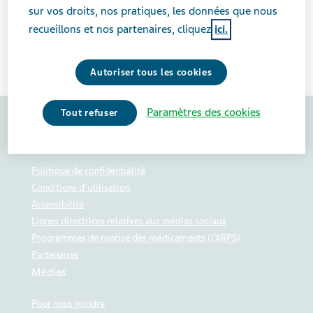
sur vos droits, nos pratiques, les données que nous
NOUVELLES
recueillons et nos partenaires, cliquez
ici.
Cliquez ici pour voir le document
Autoriser tous les cookies
Paramètres des cookies
Tout refuser
Politiques et procédures
Politique de confidentialité
Conditions d'utilisation
Accessibilité
Lignes directrices relatives aux médias sociaux
Programmes de reprise des médicaments (l’ARPS)
Partenaires
Médias
Pour nous joindre