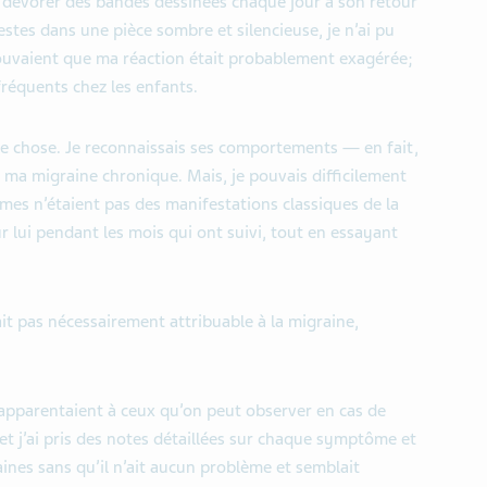
de dévorer des bandes dessinées chaque jour à son retour
siestes dans une pièce sombre et silencieuse, je n’ai pu
uvaient que ma réaction était probablement exagérée;
équents chez les enfants.
re chose. Je reconnaissais ses comportements — en fait,
 ma migraine chronique. Mais, je pouvais difficilement
ômes n’étaient pas des manifestations classiques de la
r lui pendant les mois qui ont suivi, tout en essayant
 pas nécessairement attribuable à la migraine,
apparentaient à ceux qu’on peut observer en cas de
et j’ai pris des notes détaillées sur chaque symptôme et
aines sans qu’il n’ait aucun problème et semblait