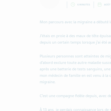
6 MINUTES
AOÛT 
Mon parcours avec la migraine a débuté lo
J’étais en proie à des maux de tête épuisa
depuis un certain temps lorsque j’ai été a
Plusieurs personnes sont atteintes de mi
d’abord exclure toute autre maladie susc
après une batterie de tests sanguins, un
mon médecin de famille en est venu à la c
migraine.
C’est une compagne fidèle depuis, avec de 
À 13 ans, je perdais connaissance lors de