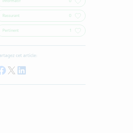
Informatif
0
Rassurant
0
Pertinent
1
artagez cet article:
Share on Facebook
Share on Twitter
Share on LinkedIn