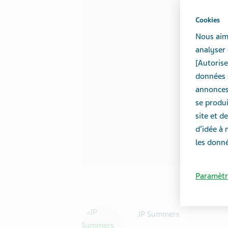
Cookies
Nous aime
analyser 
[Autorise
données s
annonces 
se produi
site et 
d’idée à 
les donné
Paramètr
JP Summers