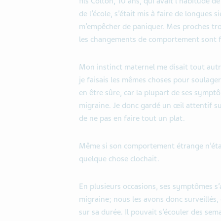
fils Colton, 10 ans, qui avait l’habitude 
de l’école, s’était mis à faire de longues 
m’empêcher de paniquer. Mes proches tro
les changements de comportement sont fr
Mon instinct maternel me disait tout aut
je faisais les mêmes choses pour soulager
en être sûre, car la plupart de ses sympt
migraine. Je donc gardé un œil attentif su
de ne pas en faire tout un plat.
Même si son comportement étrange n’était
quelque chose clochait.
En plusieurs occasions, ses symptômes s’
migraine; nous les avons donc surveillés, 
sur sa durée. Il pouvait s’écouler des sem