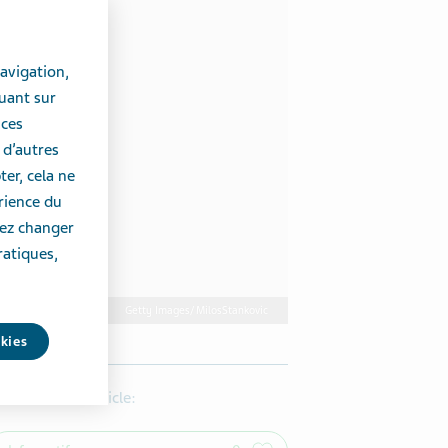
avigation,
uant sur
 ces
 d’autres
er, cela ne
érience du
vez changer
ratiques,
Getty Images/ MilosStankovic
okies
’ai trouvé cet article: