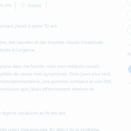
15, 2019
MIGRAINE
rsque j’avais à peine 10 ans.
nts, des nausées et des troubles visuels inhabituels
dmise à l’urgence.
P
graine dans ma famille, mais mon médecin voulait
eptible de causer mes symptômes. Trois jours plus tard,
e tomodensitométrie, une ponction lombaire et une IRM,
onclusion que j’étais effectivement atteinte de
légères variations au fil des ans.
 mes crises migraineuses. Au début de la vingtaine,