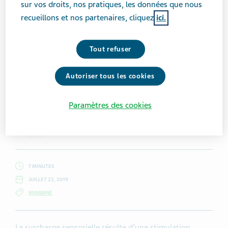
sur vos droits, nos pratiques, les données que nous
recueillons et nos partenaires, cliquez
ici.
Tout refuser
Getty Images/LaylaBird
Autoriser tous les cookies
Paramètres des cookies
Jaime Sanders
7 MINUTES
JUILLET 22, 2019
MIGRAINE
La surcharge sensorielle résulte d’une stimulation