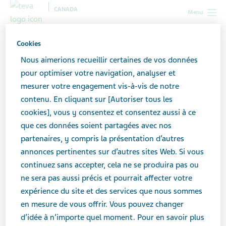
CANADA
Menu
Canada
Toutes les histoires
Migraine : conseils pour composer
Cookies
avec la surcharge sensorielle
Nous aimerions recueillir certaines de vos données
pour optimiser votre navigation, analyser et
mesurer votre engagement vis-à-vis de notre
Migraine : conseils pour
contenu. En cliquant sur [Autoriser tous les
composer avec la surcharge
cookies], vous y consentez et consentez aussi à ce
que ces données soient partagées avec nos
sensorielle
partenaires, y compris la présentation d’autres
annonces pertinentes sur d’autres sites Web. Si vous
continuez sans accepter, cela ne se produira pas ou
ne sera pas aussi précis et pourrait affecter votre
expérience du site et des services que nous sommes
en mesure de vous offrir. Vous pouvez changer
d’idée à n’importe quel moment. Pour en savoir plus