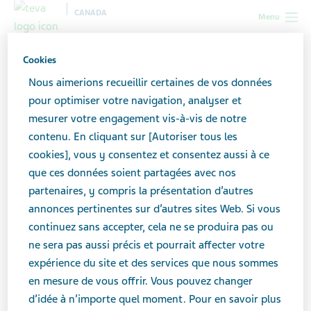
CANADA
Menu
Canada
Toutes les histoires
Ce que je veux que mes proches
Cookies
comprennent au sujet de la migraine
Nous aimerions recueillir certaines de vos données
pour optimiser votre navigation, analyser et
mesurer votre engagement vis-à-vis de notre
Ce que je veux que mes
contenu. En cliquant sur [Autoriser tous les
proches comprennent au
cookies], vous y consentez et consentez aussi à ce
que ces données soient partagées avec nos
sujet de la migraine
partenaires, y compris la présentation d’autres
annonces pertinentes sur d’autres sites Web. Si vous
continuez sans accepter, cela ne se produira pas ou
ne sera pas aussi précis et pourrait affecter votre
expérience du site et des services que nous sommes
en mesure de vous offrir. Vous pouvez changer
d’idée à n’importe quel moment. Pour en savoir plus