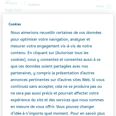
CANADA
Menu
Canada
Nouvelles et médias
Dernières nouvelles
Cookies
Renseignements importants concernant les timbres à la nicotine(2)
Nous aimerions recueillir certaines de vos données
pour optimiser votre navigation, analyser et
Renseignements importants
mesurer votre engagement vis-à-vis de notre
contenu. En cliquant sur [Autoriser tous les
concernant les timbres à la
cookies], vous y consentez et consentez aussi à ce
nicotine
que ces données soient partagées avec nos
partenaires, y compris la présentation d’autres
annonces pertinentes sur d’autres sites Web. Si vous
continuez sans accepter, cela ne se produira pas ou
ne sera pas aussi précis et pourrait affecter votre
MAI 17, 2024
expérience du site et des services que nous sommes
NOUVELLES
en mesure de vous offrir. Vous pouvez changer
d’idée à n’importe quel moment. Pour en savoir plus