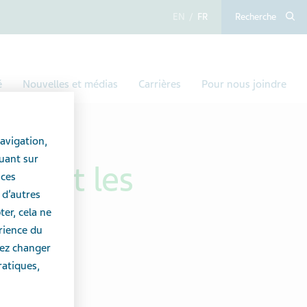
anglais
français
Recherche
é
Nouvelles et médias
Carrières
Pour nous joindre
avigation,
uant sur
rnant les
 ces
 d’autres
er, cela ne
érience du
vez changer
ratiques,