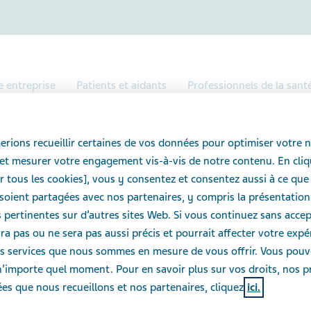
e entreprise
Patients et aidants
Professionnels de la sant
uvelles
Renseignements importants concernant les timbres à la nicotine
rions recueillir certaines de vos données pour optimiser votre n
et mesurer votre engagement vis-à-vis de notre contenu. En cliq
ts importants conce
r tous les cookies], vous y consentez et consentez aussi à ce que
oient partagées avec nos partenaires, y compris la présentation
nicotine
pertinentes sur d’autres sites Web. Si vous continuez sans accept
ra pas ou ne sera pas aussi précis et pourrait affecter votre exp
des services que nous sommes en mesure de vous offrir. Vous pou
n’importe quel moment. Pour en savoir plus sur vos droits, nos p
es que nous recueillons et nos partenaires, cliquez
ici.