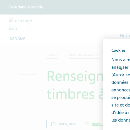
Teva dans le monde
Notr
CANADA
Cookies
Canada
Nouvelles et médias
Dernières no
Nous aime
analyser 
Renseignemen
[Autorise
données s
timbres à la 
annonces 
se produi
site et 
d’idée à 
les donné
MAI 17, 2024
NOUVELLES