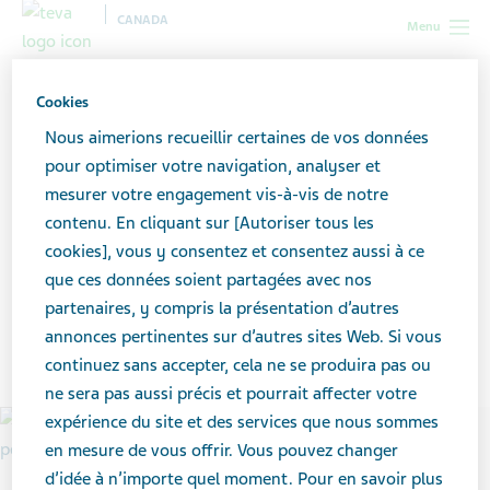
CANADA
Menu
Canada
Nouvelles et médias
Articles-vedettes
Faites la
Cookies
rencontre de Sean Steenson, à l’emploi de Teva Canada depuis plus de 40
Nous aimerions recueillir certaines de vos données
ans
pour optimiser votre navigation, analyser et
mesurer votre engagement vis-à-vis de notre
Faites la rencontre de Sean
contenu. En cliquant sur [Autoriser tous les
cookies], vous y consentez et consentez aussi à ce
Steenson, à l’emploi de Teva
que ces données soient partagées avec nos
Canada depuis plus de 40
partenaires, y compris la présentation d’autres
annonces pertinentes sur d’autres sites Web. Si vous
ans
continuez sans accepter, cela ne se produira pas ou
ne sera pas aussi précis et pourrait affecter votre
expérience du site et des services que nous sommes
en mesure de vous offrir. Vous pouvez changer
d’idée à n’importe quel moment. Pour en savoir plus