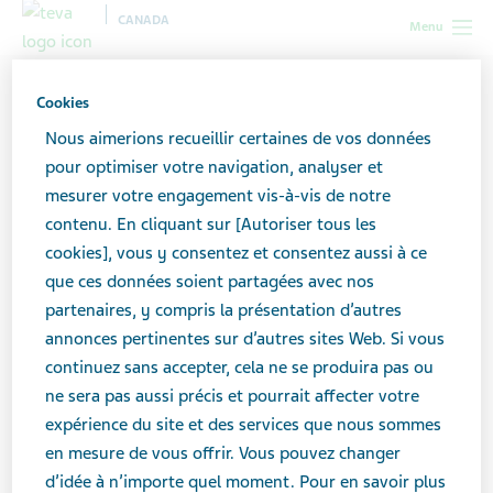
CANADA
Menu
Canada
Résultats de la recherche
Cookies
Nous aimerions recueillir certaines de vos données
Résultats de recherche
pour optimiser votre navigation, analyser et
mesurer votre engagement vis-à-vis de notre
contenu. En cliquant sur [Autoriser tous les
Effectuez une recherche ici pour trouver ce que
cookies], vous y consentez et consentez aussi à ce
vous cherchez. Si vous cherchez un produit de
que ces données soient partagées avec nos
Teva, effectuez une recherche dans l’un de nos
partenaires, y compris la présentation d’autres
catalogues de produits
ou n’hésitez pas à
annonces pertinentes sur d’autres sites Web. Si vous
communiquer avec nous
pour assistance.
continuez sans accepter, cela ne se produira pas ou
ne sera pas aussi précis et pourrait affecter votre
expérience du site et des services que nous sommes
Recherche
en mesure de vous offrir. Vous pouvez changer
d’idée à n’importe quel moment. Pour en savoir plus