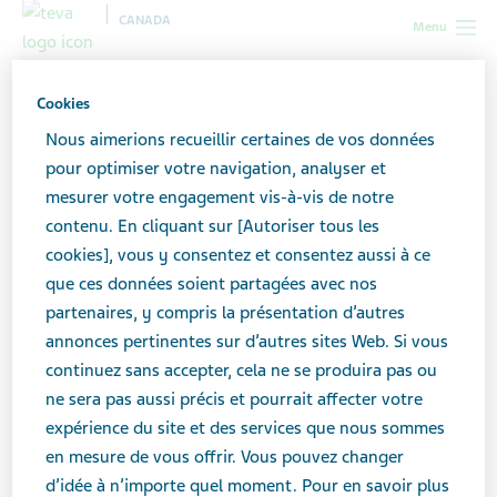
CANADA
Menu
Canada
Résultats de la recherche
Cookies
Nous aimerions recueillir certaines de vos données
Résultats de recherche
pour optimiser votre navigation, analyser et
mesurer votre engagement vis-à-vis de notre
contenu. En cliquant sur [Autoriser tous les
Effectuez une recherche ici pour trouver ce que
cookies], vous y consentez et consentez aussi à ce
vous cherchez. Si vous cherchez un produit de
que ces données soient partagées avec nos
Teva, effectuez une recherche dans l’un de nos
partenaires, y compris la présentation d’autres
catalogues de produits
ou n’hésitez pas à
annonces pertinentes sur d’autres sites Web. Si vous
communiquer avec nous
pour assistance.
continuez sans accepter, cela ne se produira pas ou
ne sera pas aussi précis et pourrait affecter votre
expérience du site et des services que nous sommes
Recherche
en mesure de vous offrir. Vous pouvez changer
d’idée à n’importe quel moment. Pour en savoir plus