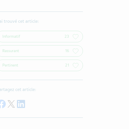
’ai trouvé cet article:
Informatif
23
Rassurant
16
Pertinent
21
artagez cet article:
Share on Facebook
Share on Twitter
Share on LinkedIn