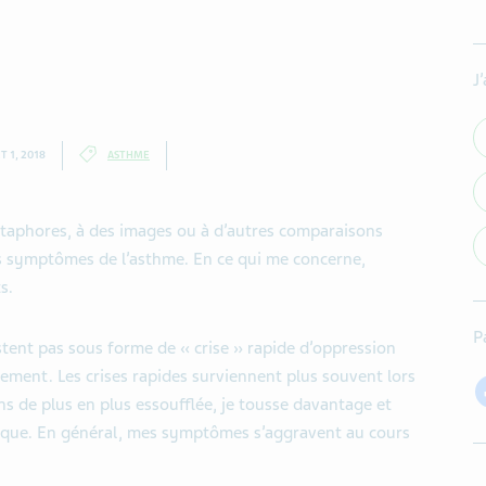
J
T 1, 2018
ASTHME
étaphores, à des images ou à d’autres comparaisons
s symptômes de l’asthme. En ce qui me concerne,
s.
P
tent pas sous forme de « crise » rapide d’oppression
ement. Les crises rapides surviennent plus souvent lors
ns de plus en plus essoufflée, je tousse davantage et
cique. En général, mes symptômes s’aggravent au cours