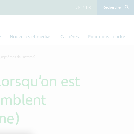
anglais
français
Recherche
é
Nouvelles et médias
Carrières
Pour nous joindre
 symptômes de l’asthme)
lorsqu’on est
emblent
me)