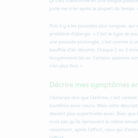
ça s’est transformé en une longue pouss
juste me crier après la plupart du temps. 
Puis il y a les poussées plus longues, q
problème d’allergie. » C’est le type de pou
une poussée prolongée, c’est comme si un 
bouffée d’air décente. Chaque 2 ou 3 mi
bruyamment les os. Certains spasmes sont 
n’en plus finir. »
Décrire mes symptômes en
J’aimerais dire que l’asthme, c’est comme
toutefois avoir couru. Mais cette descript
devient plus superficielle aussi. Bien que
crois pas qu’ils éprouvent la même sensa
ressentent, après l’effort, ceux qui d’en
l’effort.