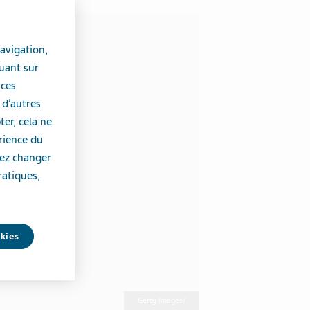
avigation,
uant sur
 ces
 d’autres
er, cela ne
érience du
vez changer
ratiques,
okies
Getty Images/