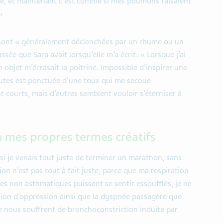
ée, et maintenant c’est comme si mes poumons faisaient
»
ui sont « généralement déclenchées par un rhume ou un
ssée que Sara avait lorsqu’elle m’a écrit. « Lorsque j’ai
objet m’écrasait la poitrine. Impossible d’inspirer une
nutes est ponctuée d’une toux qui me secoue
courts, mais d’autres semblent vouloir s’éterniser à
 mes propres termes créatifs
 si je venais tout juste de terminer un marathon, sans
ion n’est pas tout à fait juste, parce que ma respiration
 les non asthmatiques puissent se sentir essoufflés, je ne
tion d’oppression ainsi que la dyspnée passagère que
tre nous souffrent de bronchoconstriction induite par