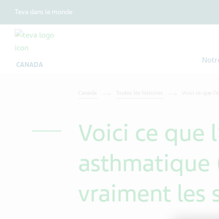
Teva dans le monde
Notr
CANADA
Canada
Toutes les histoires
Voici ce que l
Voici ce que 
asthmatique 
vraiment les