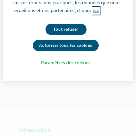
sur vos droits, nos pratiques, les données que nous
Kerri MacKay
recueillons et nos partenaires, cliquez
ici.
Kerri MacKay est une autrice, autodidacte quantifiée et
Tout refuser
patiente en ligne souffrant de TDAH et d’asthme.
Autoriser tous les cookies
Vécu avec la maladie :
17 années
Lieu :
Manitoba, Canada
Paramètres des cookies
7
Introduction