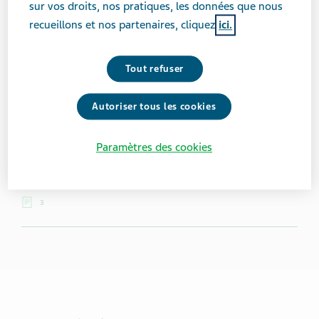
sur vos droits, nos pratiques, les données que nous
Michelle Rivas
recueillons et nos partenaires, cliquez
ici.
Michelle est rédactrice et directrice des
Tout refuser
communications dans le domaine de la santé et du
bien-être à Chicago.
Autoriser tous les cookies
Vécu avec la maladie :
13 années
Paramètres des cookies
Lieu :
Chicago, États-Unis
3