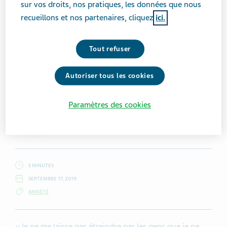
sur vos droits, nos pratiques, les données que nous
recueillons et nos partenaires, cliquez
ici.
Tout refuser
Getty Images / oatawa
Autoriser tous les cookies
Paramètres des cookies
Claire Eastham
5 MINUTES
SEPTEMBRE 17, 2019
ANXIÉTÉ
« Je ne me laisse pas étreindre par les gens que je ne