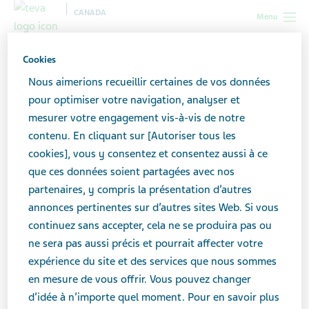
CANADA
Menu
Canada
Toutes les histoires
6 conseils pour contrer l’anxiété
Cookies
sociale lors de rencontres amoureuses
Nous aimerions recueillir certaines de vos données
pour optimiser votre navigation, analyser et
mesurer votre engagement vis-à-vis de notre
6 conseils pour contrer
contenu. En cliquant sur [Autoriser tous les
l’anxiété sociale lors de
cookies], vous y consentez et consentez aussi à ce
que ces données soient partagées avec nos
rencontres amoureuses
partenaires, y compris la présentation d’autres
annonces pertinentes sur d’autres sites Web. Si vous
continuez sans accepter, cela ne se produira pas ou
ne sera pas aussi précis et pourrait affecter votre
expérience du site et des services que nous sommes
en mesure de vous offrir. Vous pouvez changer
d’idée à n’importe quel moment. Pour en savoir plus