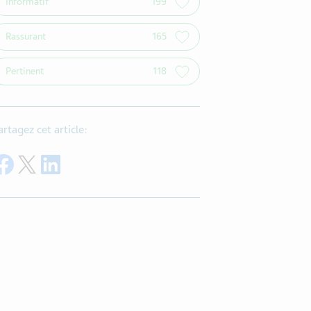
Informatif
199
Rassurant
165
Pertinent
118
artagez cet article:
Share on Facebook
Share on Twitter
Share on LinkedIn