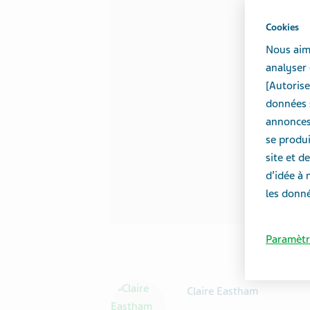
Cookies
Nous aime
analyser 
[Autorise
données s
annonces 
se produi
site et 
d’idée à 
les donné
Paramètr
Claire Eastham