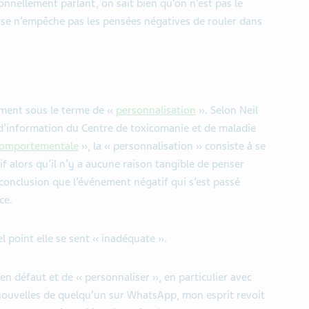
ionnellement parlant, on sait bien qu’on n’est pas le
rase n’empêche pas les pensées négatives de rouler dans
ment sous le terme de «
personnalisation
». Selon Neil
 d’information du Centre de toxicomanie et de maladie
-comportementale
», la « personnalisation » consiste à se
 alors qu’il n’y a aucune raison tangible de penser
a conclusion que l’événement négatif qui s’est passé
ce.
l point elle se sent « inadéquate ».
e en défaut et de « personnaliser », en particulier avec
e nouvelles de quelqu’un sur WhatsApp, mon esprit revoit