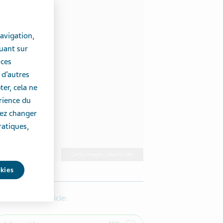
avigation,
uant sur
 ces
 d’autres
er, cela ne
érience du
vez changer
ratiques,
Getty Images / martin-dm
okies
’ai trouvé cet article: