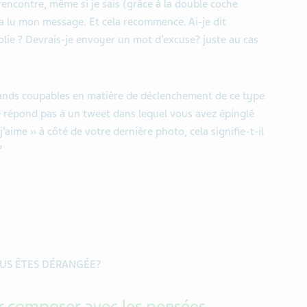
encontre, même si je sais (grâce à la double coche
a lu mon message. Et cela recommence. Ai-je dit
olie ? Devrais-je envoyer un mot d’excuse? juste au cas
ands coupables en matière de déclenchement de ce type
e répond pas à un tweet dans lequel vous avez épinglé
j’aime » à côté de votre dernière photo, cela signifie-t-il
?
OUS ÊTES DÉRANGÉE?
ur composer avec les pensées