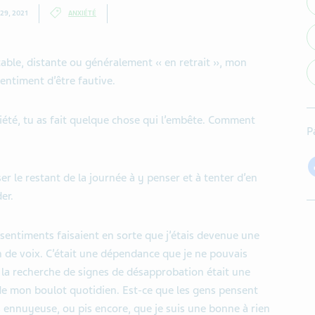
 29, 2021
ANXIÉTÉ
table, distante ou généralement « en retrait », mon
entiment d’être fautive.
iété, tu as fait quelque chose qui l’embête. Comment
P
er le restant de la journée à y penser et à tenter d’en
er.
 sentiments faisaient en sorte que j’étais devenue une
n de voix. C’était une dépendance que je ne pouvais
 la recherche de signes de désapprobation était une
 de mon boulot quotidien. Est-ce que les gens pensent
is ennuyeuse, ou pis encore, que je suis une bonne à rien