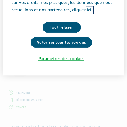
sur vos droits, nos pratiques, les données que nous
recueillons et nos partenaires, cliquez
ici.
Tout refuser
Getty Images / Wavebreakmedia
Autoriser tous les cookies
Paramètres des cookies
Anna Crollman
4 MINUTES
DÉCEMBRE 24, 2019
CANCER
Il peut être tentant de se replier sur soi lorsque la