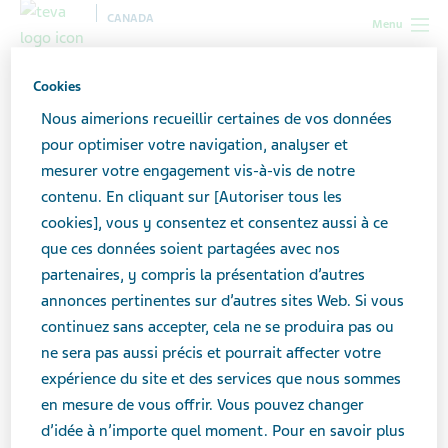
CANADA
Menu
Canada
Toutes les histoires
Cinq étapes pour s’ouvrir à ses
Cookies
amis lorsqu’on lutte contre le cancer
Nous aimerions recueillir certaines de vos données
pour optimiser votre navigation, analyser et
mesurer votre engagement vis-à-vis de notre
Cinq étapes pour s’ouvrir à
contenu. En cliquant sur [Autoriser tous les
ses amis lorsqu’on lutte
cookies], vous y consentez et consentez aussi à ce
que ces données soient partagées avec nos
contre le cancer
partenaires, y compris la présentation d’autres
annonces pertinentes sur d’autres sites Web. Si vous
continuez sans accepter, cela ne se produira pas ou
ne sera pas aussi précis et pourrait affecter votre
expérience du site et des services que nous sommes
en mesure de vous offrir. Vous pouvez changer
d’idée à n’importe quel moment. Pour en savoir plus