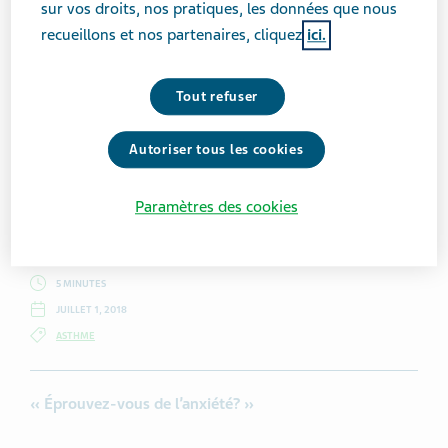
sur vos droits, nos pratiques, les données que nous
recueillons et nos partenaires, cliquez
ici.
Getty Images/
Tout refuser
Autoriser tous les cookies
Kerri MacKay
Paramètres des cookies
5 MINUTES
JUILLET 1, 2018
ASTHME
« Éprouvez-vous de l’anxiété? »