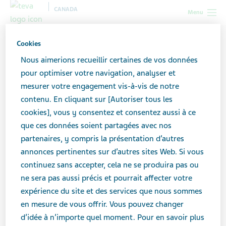
CANADA
Menu
Canada
Toutes les histoires
Asthme et anxiété :
Cookies
l’établissement de liens
Nous aimerions recueillir certaines de vos données
pour optimiser votre navigation, analyser et
mesurer votre engagement vis-à-vis de notre
Asthme et anxiété :
contenu. En cliquant sur [Autoriser tous les
l’établissement de liens
cookies], vous y consentez et consentez aussi à ce
que ces données soient partagées avec nos
partenaires, y compris la présentation d’autres
annonces pertinentes sur d’autres sites Web. Si vous
continuez sans accepter, cela ne se produira pas ou
ne sera pas aussi précis et pourrait affecter votre
expérience du site et des services que nous sommes
en mesure de vous offrir. Vous pouvez changer
d’idée à n’importe quel moment. Pour en savoir plus