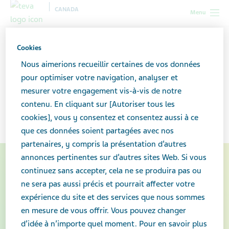
CANADA
Menu
Canada
Votre santé et votre bien-être
Sclérose en plaques : ce
Cookies
que vous devez savoir
Nous aimerions recueillir certaines de vos données
pour optimiser votre navigation, analyser et
Sclérose en plaques : ce que
mesurer votre engagement vis-à-vis de notre
contenu. En cliquant sur [Autoriser tous les
vous devez savoir
cookies], vous y consentez et consentez aussi à ce
que ces données soient partagées avec nos
partenaires, y compris la présentation d’autres
annonces pertinentes sur d’autres sites Web. Si vous
continuez sans accepter, cela ne se produira pas ou
ne sera pas aussi précis et pourrait affecter votre
expérience du site et des services que nous sommes
en mesure de vous offrir. Vous pouvez changer
d’idée à n’importe quel moment. Pour en savoir plus