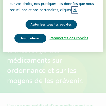
sur vos droits, nos pratiques, les données que nous
recueillons et nos partenaires, cliquez
ici.
Autoriser tous les cookies
Informez-vous sur l'abus et
Paramètres des cookies
Tout refuser
le mésusage des
médicaments sur
ordonnance et sur les
moyens de les prévenir.
L’usage non médical d’un médicament sur