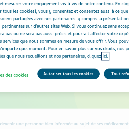
et mesurer votre engagement vis-à-vis de notre contenu. En cliq
vous rense
r tous les cookies], vous y consentez et consentez aussi à ce que
oient partagées avec nos partenaires, y compris la présentation
possible s
pertinentes sur d’autres sites Web. Si vous continuez sans accept
ra pas ou ne sera pas aussi précis et pourrait affecter votre exp
de santé e
des services que nous sommes en mesure de vous offrir. Vous pou
n’importe quel moment. Pour en savoir plus sur vos droits, nos p
es que nous recueillons et nos partenaires, cliquez
ici.
médicamen
Autoriser tous les cookies
Tout ref
es des cookies
prenez.
à devenir une personne bien informée au sujet de ses médicaments