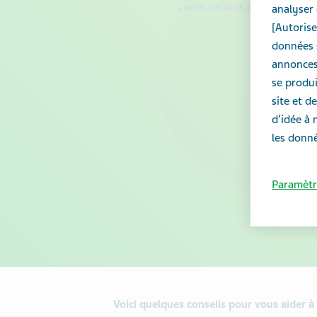
analyser 
[Autorise
données s
annonces 
se produi
site et 
d’idée à 
les donné
Paramètr
Voici quelques conseils pour vous aider 