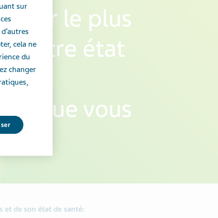
uant sur
igner le plus
 ces
 d’autres
ur votre état
er, cela ne
érience du
t les
vez changer
ratiques,
ts que vous
user
 et de son état de santé: