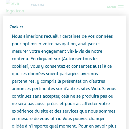
CANADA
Menu
Canada
Soutien pour les aidants
Planification des soins
Cookies
Formulaires de procuration
Nous aimerions recueillir certaines de vos données
pour optimiser votre navigation, analyser et
Formulaires de procuration
mesurer votre engagement vis-à-vis de notre
contenu. En cliquant sur [Autoriser tous les
cookies], vous y consentez et consentez aussi à ce
que ces données soient partagées avec nos
Pour agir au nom d’une autre personne, par exemple à
partenaires, y compris la présentation d’autres
la pharmacie ou à la banque, vous devez obtenir son
annonces pertinentes sur d’autres sites Web. Si vous
consentement écrit.
continuez sans accepter, cela ne se produira pas ou
ne sera pas aussi précis et pourrait affecter votre
Bien que la personne sous vos soins puisse consentir
expérience du site et des services que nous sommes
verbalement à ce que la pharmacie vous communique
en mesure de vous offrir. Vous pouvez changer
de l’information à son sujet, nous vous recommandons
d’idée à n’importe quel moment. Pour en savoir plus