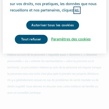
d’obtenir ce consentement par écrit, afin que vous
sur vos droits, nos pratiques, les données que nous
puissiez l’utiliser dans différents contextes.
recueillons et nos partenaires, cliquez
ici.
Les provinces et territoires suivants ont créé des
Autoriser tous les cookies
modèles téléchargeables pour vous aider à rédiger une
procuration.
Paramètres des cookies
Tout refuser
Remarque : La « procuration relative aux biens » diffère de la « procuration
relative au soin de la personne » (appelée aussi « directive », « directive
personnelle » ou « entente de représentation » selon la province ou le
territoire). La procuration relative au soin de la personne est requise lorsque
la personne sous vos soins n’est plus apte à prendre ses propres décisions.
On y a généralement recours en cas de problèmes de santé mentale ou de
déclin cognitif. Vous devriez en discuter avec votre médecin de famille ou
avec un conseiller juridique.