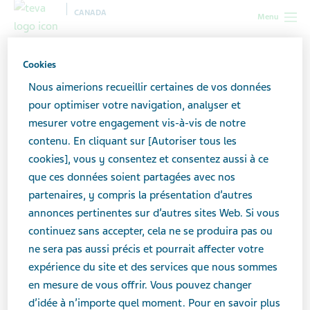
CANADA
Menu
Canada
Soutien pour les aidants
Prendre soin de soi lorsqu’on
Cookies
est un aidant
Prodiguer des soins est toujours une rude traversée –
Nous aimerions recueillir certaines de vos données
Comment éviter les écueils?
pour optimiser votre navigation, analyser et
mesurer votre engagement vis-à-vis de notre
Prodiguer des soins est
contenu. En cliquant sur [Autoriser tous les
cookies], vous y consentez et consentez aussi à ce
toujours une rude traversée
que ces données soient partagées avec nos
– Comment éviter les
partenaires, y compris la présentation d’autres
annonces pertinentes sur d’autres sites Web. Si vous
écueils?
continuez sans accepter, cela ne se produira pas ou
ne sera pas aussi précis et pourrait affecter votre
expérience du site et des services que nous sommes
Les premiers moments
en mesure de vous offrir. Vous pouvez changer
d’idée à n’importe quel moment. Pour en savoir plus
Tout a commencé lorsque vous vous êtes rendu compte