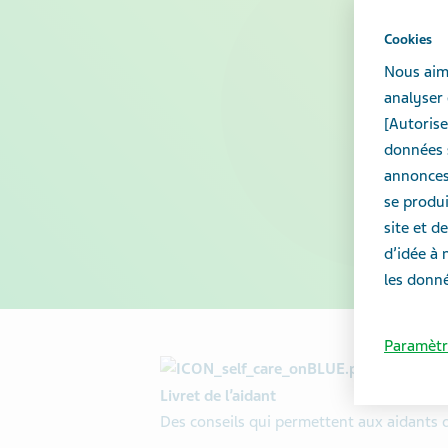
Cookies
Nous aime
analyser 
[Autorise
données s
annonces 
se produi
site et 
d’idée à 
les donné
Paramètr
Prendre
Livret de l’aidant
Des conseils qui permettent aux aidants d