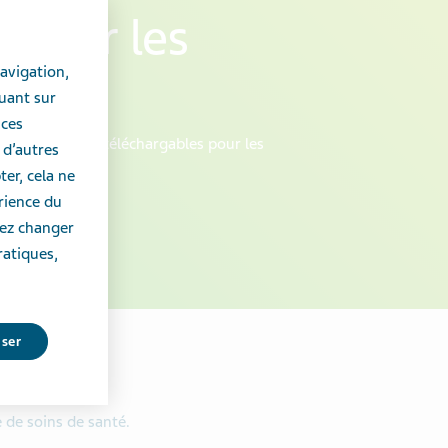
 pour les
avigation,
uant sur
 ces
e ressources téléchargables pour les
 d’autres
er, cela ne
érience du
vez changer
ratiques,
user
 de soins de santé.