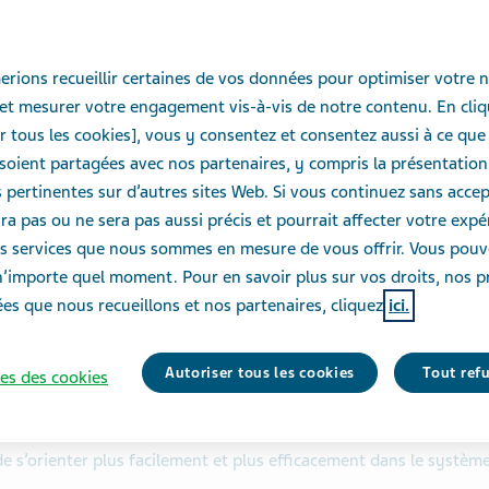
ressources
rions recueillir certaines de vos données pour optimiser votre n
aidants
et mesurer votre engagement vis-à-vis de notre contenu. En cliq
r tous les cookies], vous y consentez et consentez aussi à ce que
Nous avons préparé une gamme d
oient partagées avec nos partenaires, y compris la présentation
aidants. Trouvez les toutes ici.
pertinentes sur d’autres sites Web. Si vous continuez sans accept
ra pas ou ne sera pas aussi précis et pourrait affecter votre exp
des services que nous sommes en mesure de vous offrir. Vous pou
n’importe quel moment. Pour en savoir plus sur vos droits, nos p
es que nous recueillons et nos partenaires, cliquez
ici.
Autoriser tous les cookies
Tout ref
es des cookies
 soin de soi
e s’orienter plus facilement et plus efficacement dans le système