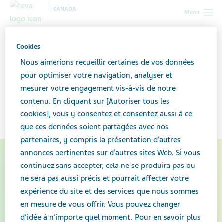
CANADA
Menu
Canada
Votre santé et votre bien-être
La maladie d’Alzheimer
Cookies
et la démence
Nous aimerions recueillir certaines de vos données
pour optimiser votre navigation, analyser et
La maladie d’Alzheimer et la
mesurer votre engagement vis-à-vis de notre
contenu. En cliquant sur [Autoriser tous les
démence
cookies], vous y consentez et consentez aussi à ce
que ces données soient partagées avec nos
partenaires, y compris la présentation d’autres
annonces pertinentes sur d’autres sites Web. Si vous
continuez sans accepter, cela ne se produira pas ou
ne sera pas aussi précis et pourrait affecter votre
expérience du site et des services que nous sommes
en mesure de vous offrir. Vous pouvez changer
d’idée à n’importe quel moment. Pour en savoir plus