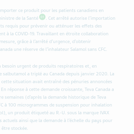
importer ce produit pour les patients canadiens en
01
ministre de la Santé
. Cet arrêté autorise l’importation
s requis pour prévenir ou atténuer les effets des
t à la COVID-19. Travaillant en étroite collaboration
esure, grâce à l’arrêté d’urgence, d’obtenir
anada une réserve de l’inhalateur Salamol sans CFC.
 besoin urgent de produits respiratoires et, en
 salbutamol a triplé au Canada depuis janvier 2020. La
 cette situation avait entraîné des pénuries annoncées
. En réponse à cette demande croissante, Teva Canada a
re semaines (d’après la demande historique de Teva
CFC à 100 microgrammes de suspension pour inhalation
ol), un produit étiqueté au R.-U. sous la marque IVAX
s actuels ainsi que la demande à l’échelle du pays pour
 être stockée.