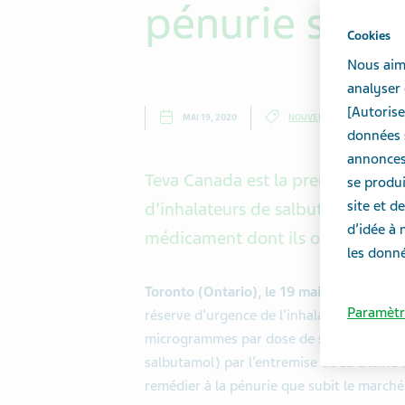
pénurie sur 
Cookies
Nous aime
analyser 
[Autorise
MAI 19, 2020
NOUVELLES
données s
annonces 
Teva Canada est la première entr
se produi
site et 
d’inhalateurs de salbutamol: don
d’idée à 
médicament dont ils ont un beso
les donné
Toronto (Ontario), le 19 mai 2020.
– Teva
Paramètr
réserve d’urgence de l’inhalateur Salamo
microgrammes par dose de suspension pour
salbutamol) par l’entremise de sa chaîne
remédier à la pénurie que subit le marché