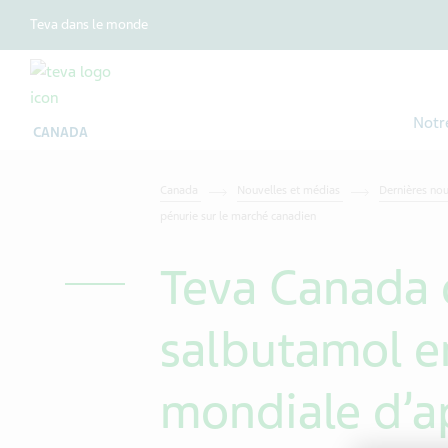
Teva dans le monde
Notr
CANADA
Canada
Nouvelles et médias
Dernières no
pénurie sur le marché canadien
Teva Canada 
salbutamol e
mondiale d’a