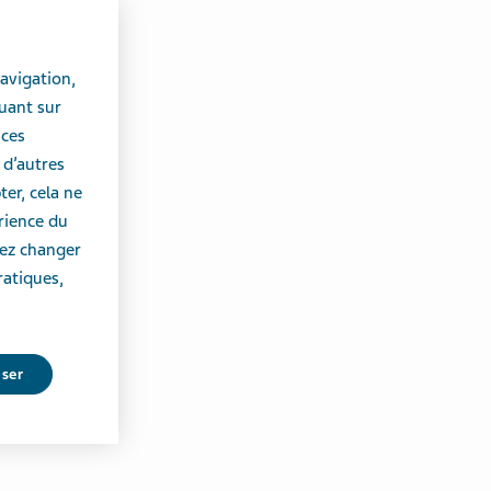
avigation,
uant sur
 ces
 d’autres
er, cela ne
érience du
vez changer
ratiques,
user