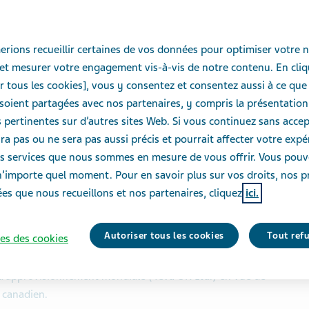
le marché canadien
rions recueillir certaines de vos données pour optimiser votre n
et mesurer votre engagement vis-à-vis de notre contenu. En cliq
r tous les cookies], vous y consentez et consentez aussi à ce que
oient partagées avec nos partenaires, y compris la présentation
pertinentes sur d’autres sites Web. Si vous continuez sans accept
eprise à importer une réserve d’urgence
ra pas ou ne sera pas aussi précis et pourrait affecter votre exp
des services que nous sommes en mesure de vous offrir. Vous pou
nant accès aux patients canadiens à ce
n’importe quel moment. Pour en savoir plus sur vos droits, nos p
in urgent.
es que nous recueillons et nos partenaires, cliquez
ici.
 Canada a annoncé aujourd’hui qu’elle s’est procuré une
Autoriser tous les cookies
Tout ref
es des cookies
l sans CFC contenant 200 vaporisations à 100
 inhalation en flacon pressurisé (sulfate de
 d’approvisionnement mondiale (Teva UK Ltd.) en vue de
 canadien.