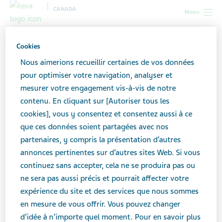
CANADA
Menu
Canada
Nos produits
Médicaments biosimilaires
Nos
Cookies
spécialités pharmaceutiques et nos biosimilaires
Nous aimerions recueillir certaines de vos données
pour optimiser votre navigation, analyser et
Nos spécialités
mesurer votre engagement vis-à-vis de notre
contenu. En cliquant sur [Autoriser tous les
pharmaceutiques et nos
cookies], vous y consentez et consentez aussi à ce
biosimilaires
que ces données soient partagées avec nos
partenaires, y compris la présentation d’autres
annonces pertinentes sur d’autres sites Web. Si vous
continuez sans accepter, cela ne se produira pas ou
ne sera pas aussi précis et pourrait affecter votre
expérience du site et des services que nous sommes
Nous sommes guidés par le désir de permettre aux
en mesure de vous offrir. Vous pouvez changer
gens de mieux contrôler leur santé et de vivre
d’idée à n’importe quel moment. Pour en savoir plus
pleinement leur vie. Notre engagement indéfectible