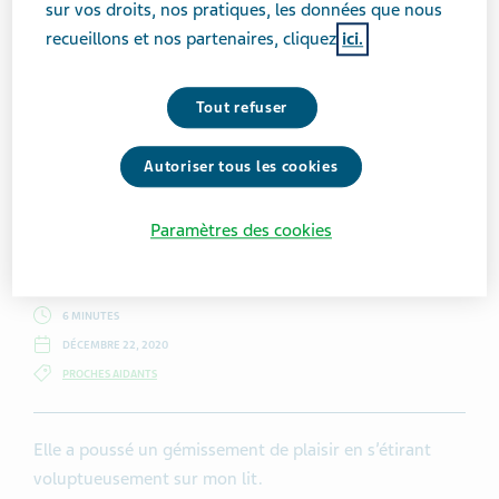
sur vos droits, nos pratiques, les données que nous
recueillons et nos partenaires, cliquez
ici.
Getty Images / Teena Gates
Tout refuser
Autoriser tous les cookies
Teena Gates
Paramètres des cookies
6 MINUTES
DÉCEMBRE 22, 2020
PROCHES AIDANTS
Elle a poussé un gémissement de plaisir en s’étirant
voluptueusement sur mon lit.