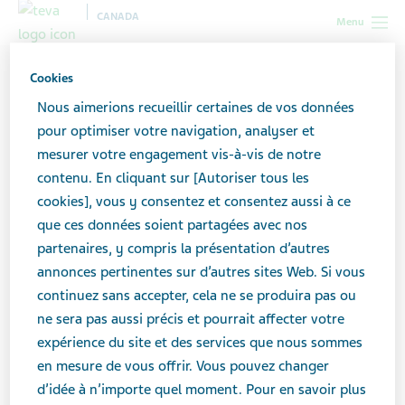
CANADA
Menu
Canada
Toutes les histoires
La proche aidance et l’amitié: un
Cookies
amour solitaire
Nous aimerions recueillir certaines de vos données
pour optimiser votre navigation, analyser et
mesurer votre engagement vis-à-vis de notre
La proche aidance et
contenu. En cliquant sur [Autoriser tous les
l’amitié: un amour solitaire
cookies], vous y consentez et consentez aussi à ce
que ces données soient partagées avec nos
partenaires, y compris la présentation d’autres
annonces pertinentes sur d’autres sites Web. Si vous
continuez sans accepter, cela ne se produira pas ou
ne sera pas aussi précis et pourrait affecter votre
expérience du site et des services que nous sommes
en mesure de vous offrir. Vous pouvez changer
d’idée à n’importe quel moment. Pour en savoir plus