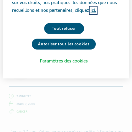
sur vos droits, nos pratiques, les données que nous
recueillons et nos partenaires, cliquez
ici.
Tout refuser
Getty Images / Pornpak Khunatorn
Autoriser tous les cookies
Paramètres des cookies
Anna Crollman
7 MINUTES
MARS 9, 2020
CANCER
J’avais 27 ans, j’étais jeune mariée et prête à fonder une