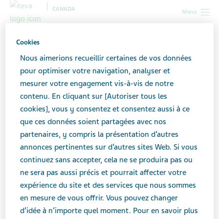
CANADA
Menu
Canada
Toutes les histoires
La congélation des ovules après
Cookies
un diagnostic de cancer
Nous aimerions recueillir certaines de vos données
pour optimiser votre navigation, analyser et
mesurer votre engagement vis-à-vis de notre
La congélation des ovules
contenu. En cliquant sur [Autoriser tous les
après un diagnostic de
cookies], vous y consentez et consentez aussi à ce
que ces données soient partagées avec nos
cancer
partenaires, y compris la présentation d’autres
annonces pertinentes sur d’autres sites Web. Si vous
continuez sans accepter, cela ne se produira pas ou
ne sera pas aussi précis et pourrait affecter votre
expérience du site et des services que nous sommes
en mesure de vous offrir. Vous pouvez changer
d’idée à n’importe quel moment. Pour en savoir plus