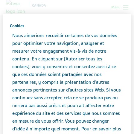
CANADA
Menu
Canada
Toutes les histoires
Faire face à la peur de ne pas
Cookies
pouvoir avoir d’enfants après un cancer
Nous aimerions recueillir certaines de vos données
pour optimiser votre navigation, analyser et
mesurer votre engagement vis-à-vis de notre
Faire face à la peur de ne
contenu. En cliquant sur [Autoriser tous les
pas pouvoir avoir d’enfants
cookies], vous y consentez et consentez aussi à ce
que ces données soient partagées avec nos
après un cancer
partenaires, y compris la présentation d’autres
annonces pertinentes sur d’autres sites Web. Si vous
continuez sans accepter, cela ne se produira pas ou
ne sera pas aussi précis et pourrait affecter votre
expérience du site et des services que nous sommes
en mesure de vous offrir. Vous pouvez changer
d’idée à n’importe quel moment. Pour en savoir plus