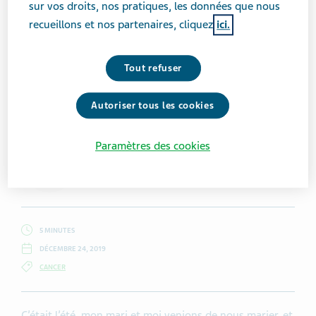
sur vos droits, nos pratiques, les données que nous
recueillons et nos partenaires, cliquez
ici.
Tout refuser
Getty Images / laflor
Autoriser tous les cookies
Paramètres des cookies
Anna Crollman
5 MINUTES
DÉCEMBRE 24, 2019
CANCER
C’était l’été, mon mari et moi venions de nous marier, et